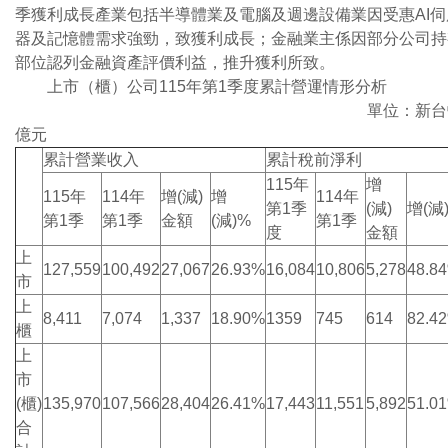
季獲利成長產業包括半導體業及電腦及週邊設備業因受惠AI伺
器及記憶體需求強勁，致獲利成長；金融業主係因部分公司持
部位認列金融資產評價利益，推升獲利所致。
上市（櫃）公司115年第1季度累計營運情形分析
單位：新台
億元
累計營業收入
累計稅前淨利
115年
增
115年
114年
增(減)
增
114年
第1季
(減)
增(減
第1季
第1季
金額
(減)%
第1季
度
金額
上
127,559
100,492
27,067
26.93%
16,084
10,806
5,278
48.8
市
上
8,411
7,074
1,337
18.90%
1359
745
614
82.4
櫃
上
市
(櫃)
135,970
107,566
28,404
26.41%
17,443
11,551
5,892
51.0
合