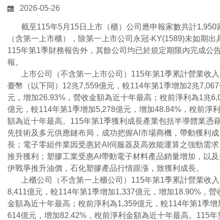
2026-05-26
截至115年5月15日上市（櫃）公司應申報家數共計1,950
（含第一上市櫃），除第一上市公司永冠-KY(1589)未如期出
115年第1季財務報告外，其餘公司均已於規定期限內完成公
報。
上市公司（不含第一上市公司）115年第1季累計營業收入
臺幣（以下同）12兆7,559億元，較114年第1季增加2兆7,06
元，增加26.93%，營收金額為近十年最高；稅前淨利為1兆6,0
億元，較114年第1季增加5,278億元，增加48.84%，稅前淨
額為近十年最高。115年第1季獲利成長產業包括半導體業憑
先技術及多元供應鏈布局，成功把握AI市場商機，帶動獲利成
長；電子零組件業因受惠於AI伺服器及高效能運算之強勁需求
推升獲利；塑膠工業受惠AI帶動電子材料產品銷量增加，以及
伊戰爭推升油價，石化塑膠產品行情跟漲，致獲利成長。
上櫃公司（不含第一上櫃公司）115年第1季累計營業收入
8,411億元，較114年第1季增加1,337億元，增加18.90%，營
金額為近十年最高；稅前淨利為1,359億元，較114年第1季增
614億元，增加82.42%，稅前淨利金額為近十年最高。115年