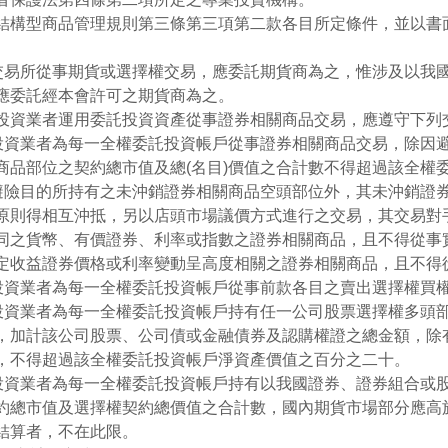
結構型商品管理規則第三條第三項第二款各目所定條件，並以書
外交易所從事期貨或選擇權交易，應委託期貨商為之，惟涉及以我
應委託經本會許可之期貨商為之。
投資業者運用委託投資資產從事證券相關商品交易，應遵守下列
託投資業者為每一全權委託投資帳戶從事證券相關商品交易，除因
商品部位之契約總市值及總(名目)價值之合計數不得超過該全權
因避險目的所持有之未沖銷證券相關商品空頭部位外，其未沖銷證
原則得相互沖抵，另以店頭市場議價方式進行之交易，其交易對
同之貨幣、有價證券、利率或指數之證券相關商品，且不得從事
定收益證券價格或利率變動呈高度相關之證券相關商品，且不得
託投資業者為每一全權委託投資帳戶從事前款各目之賣出選擇權買
投資業者為每一全權委託投資帳戶持有任一公司股票選擇權多頭部位之總價值及
，加計該公司股票、公司債或金融債券及認購權證之總金額，除
，不得超過該全權委託投資帳戶淨資產價值之百分之二十。
託投資業者為每一全權委託投資帳戶持有以我國證券、證券組合或
約總市值及選擇權契約總價值之合計數，國內期貨市場部分應高
結算者，不在此限。