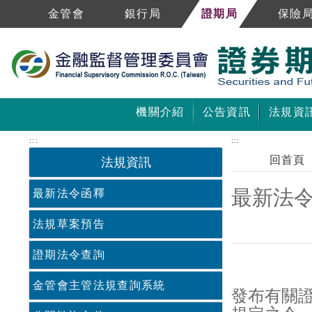
跳到主要內容區塊
金管會
銀行局
證期局
保險
機關介紹
公告資訊
法規資
:::
:::
回首頁
法規資訊
最新法
最新法令函釋
法規草案預告
證期法令查詢
中央內容區塊
金管會主管法規查詢系統
發布有關證