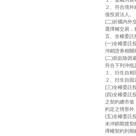
２、符合境外
值投資法人。
(二)於國內
選擇權交易，
五、全權委託
(一)全權委
沖銷證券相關
(二)前款除
符合下列沖抵
１、衍生自相
２、衍生自固
(三)全權委
(四)全權委託
之契約總市值
約定之情形外
(五)全權委
未沖銷期貨契
擇權契約到期