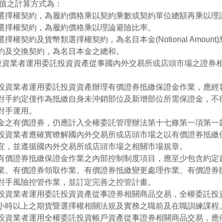
)價值之計算方式為：
選擇權契約，為履約價格乘以契約乘數或契約單位總額再乘以理論避險
選擇權契約，為履約價格乘以理論避險比率。
擇權契約及貨幣類選擇權契約，為名目本金(Notional Amoun
約及交換契約，為名目本金之總和。
託投資業者運用委託投資資產從事國內外交易所或店頭市場之證券
投資業者運用委託投資資產辦理有價證券抵繳保證金作業，應經
對手約定僅作為抵繳自身未沖銷部位及新增部位所需保證金，不
對手運用。
金之有價證券，仍應計入全權委託管理辦法第十七條第一項第一
投資業者應確實瞭解國內外交易所或店頭市場之以有價證券抵繳
宜，並遵循國內外交易所或店頭市場之相關市場規章。
有價證券抵繳保證金作業之內部控制制度項目，應至少包含約定
業、有價證券領取作業、有價證券抵繳變更處理作業、有價證券
對手風險控管作業，並訂定完善之控管計畫。
投資業者運用委託投資資產從事證券相關商品交易，全權委託投
小時以上之期貨暨選擇權相關法規及實務之職前及在職訓練課程
投資業者運用全權委託投資帳戶資產從事證券相關商品交易，應