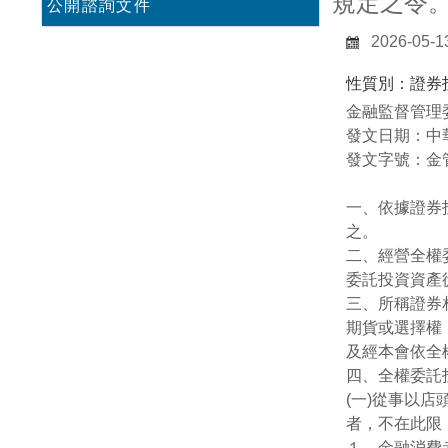
規定之令。(
公開諮詢文件
2026-05-1
性質別：證券
金融監督管理
發文日期：中華
發文字號：金管
一、依據證券
之。
二、經營全權
委託投資資產
三、所稱證券
期貨或選擇權
及經本會依全
四、全權委託
(一)從事以
者，不在此限
１、金融消費