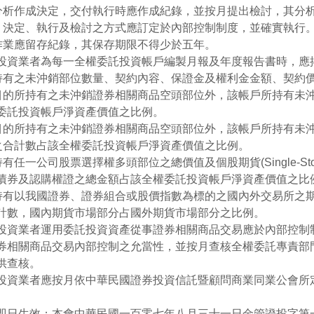
其分析作成決定，交付執行時應作成紀錄，並按月提出檢討，其分
析、決定、執行及檢討之方式應訂定於內部控制制度，並確實執行
制作業應留存紀錄，其保存期限不得少於五年。
投資業者為每一全權委託投資帳戶編製月報及年度報告書時，應
所持有之未沖銷部位數量、契約內容、保證金及權利金金額、契約價
險目的所持有之未沖銷證券相關商品空頭部位外，該帳戶所持有未
委託投資帳戶淨資產價值之比例。
險目的所持有之未沖銷證券相關商品空頭部位外，該帳戶所持有未
值之合計數占該全權委託投資帳戶淨資產價值之比例。
持有任一公司股票選擇權多頭部位之總價值及個股期貨(Single-Sto
債券及認購權證之總金額占該全權委託投資帳戶淨資產價值之比
所持有以我國證券、證券組合或股價指數為標的之國內外交易所之
計數，國內期貨市場部分占國外期貨市場部分之比例。
投資業者運用委託投資資產從事證券相關商品交易應於內部控制
券相關商品交易內部控制之允當性，並按月查核全權委託專責部
供查核。
投資業者應按月依中華民國證券投資信託暨顧問商業同業公會所
即日生效；本會中華民國一百零七年八月三十一日金管證投字第