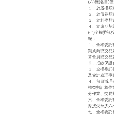
(六)總(名目
１、於股權類
２、於債券類
３、於利率類選
４、於遠期契
(七)全權委
範：
１、全權委託
期貨商或交易
算會員或交易
２、抵繳保證
３、全權委託
及會計處理事
４、前目辦理
權益數計算作
分作業、交易
六、全權委託
應接受至少六
七、全權委託