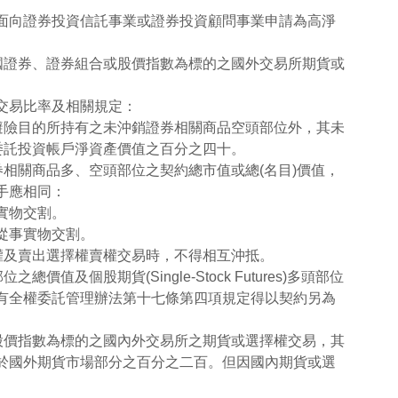
面向證券投資信託事業或證券投資顧問事業申請為高淨
國證券、證券組合或股價指數為標的之國外交易所期貨或
交易比率及相關規定：
避險目的所持有之未沖銷證券相關商品空頭部位外，其未
委託投資帳戶淨資產價值之百分之四十。
券相關商品多、空頭部位之契約總市值或總(名目)價值，
手應相同：
實物交割。
從事實物交割。
權及賣出選擇權賣權交易時，不得相互沖抵。
個股期貨(Single-Stock Futures)多頭部位
有全權委託管理辦法第十七條第四項規定得以契約另為
股價指數為標的之國內外交易所之期貨或選擇權交易，其
於國外期貨市場部分之百分之二百。但因國內期貨或選