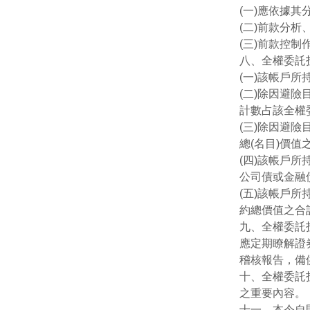
(一)應依據
(二)前款分
(三)前款控
八、全權委託
(一)該帳戶
(二)除因避
計數占該全權
(三)除因避
總(名目)價
(四)該帳戶所
公司債或金融
(五)該帳戶
約總價值之合
九、全權委託
應定期瞭解證
稽核報告，備
十、全權委託
之重要內容。
十一、本令自