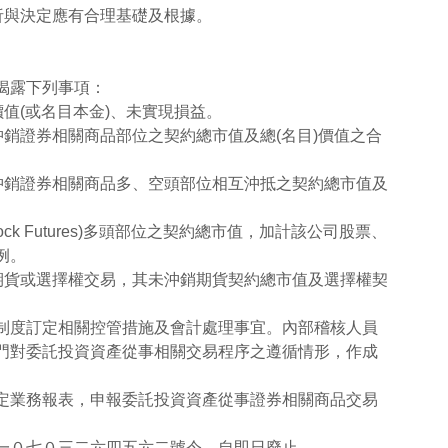
析與決定應有合理基礎及根據。
。
揭露下列事項：
值(或名目本金)、未實現損益。
沖銷證券相關商品部位之契約總市值及總(名目)價值之合
沖銷證券相關商品多、空頭部位相互沖抵之契約總市值及
ck Futures)多頭部位之契約總市值，加計該公司股票、
例。
期貨或選擇權交易，其未沖銷期貨契約總市值及選擇權契
制度訂定相關控管措施及會計處理事宜。內部稽核人員
門對委託投資資產從事相關交易程序之遵循情形，作成
定業務報表，申報委託投資資產從事證券相關商品交易
一０七０三二六四五六二號令，自即日廢止。