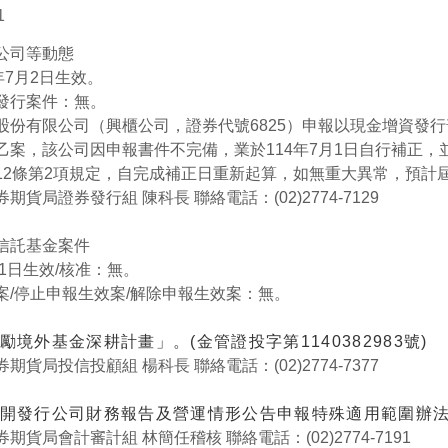
1
公司等動態
年7月2日生效。
發行案件：無。
份有限公司（興櫃公司，證券代號6825）申報以現金增資發行普通
000元乙案，該公司因申報書件不完備，業於114年7月1日自行
12條第2項規定，自完成補正日重新起算，如無重大異常，預計
貨局證券發行組 陳科長 聯絡電話：(02)2774-7129
信託基金案件
月1日生效/核准：無。
案/停止申報生效案/解除申報生效案：無。
勵境外基金深耕計畫」。(金管證投字第1140382983號)
貨局投信投顧組 楊科長 聯絡電話：(02)2774-7377
開發行公司財務報告及營運情形公告申報特殊適用範圍辦法」第3
期貨局會計審計組 林簡任稽核 聯絡電話：(02)2774-7191