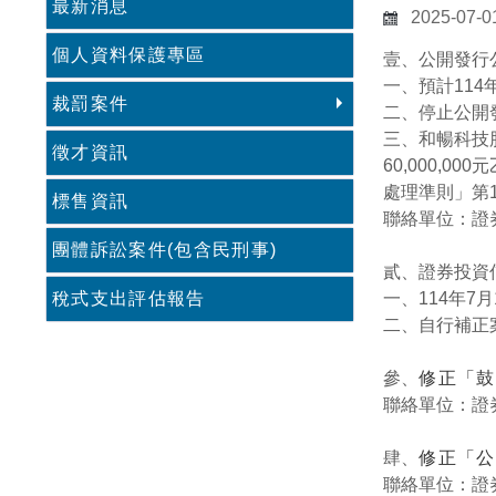
最新消息
2025-07-0
個人資料保護專區
壹、公開發行
一、預計114
裁罰案件
二、停止公開
三、和暢科技股
徵才資訊
60,000,
處理準則」第
標售資訊
聯絡單位：證券期
團體訴訟案件(包含民刑事)
貳、證券投資
稅式支出評估報告
一、114年7
二、自行補正
參、
修正「鼓
聯絡單位：證券期
肆、
修正「公
聯絡單位：證券