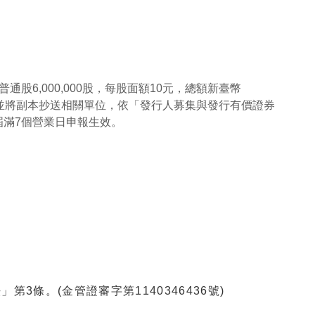
股6,000,000股，每股面額10元，總額新臺幣
補正，並將副本抄送相關單位，依「發行人募集與發行有價證券
屆滿7個營業日申報生效。
條。(金管證審字第1140346436號)