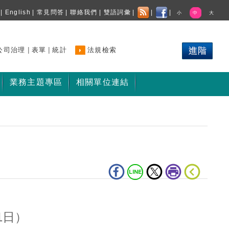
|
English
|
常見問答
|
聯絡我們
|
雙語詞彙
|
|
|
小
中
大
|
|
公司治理
表單
統計
法規檢索
業務主題專區
相關單位連結
1日）