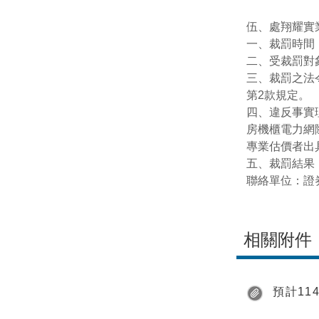
伍、處翔耀實
一、裁罰時間：
二、受裁罰對
三、裁罰之法令
第2款規定。
四、違反事實
房機櫃電力網
專業估價者出
五、裁罰結果：
聯絡單位：證券期
相關附件
預計114