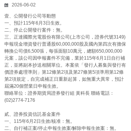
2026-06-02
壹、公開發行公司等動態
一、預計115年6月3日生效。
二、停止公開發行案件：無。
三、正達國際光電股份有限公司(上市公司，證券代號3149)
申報現金增資發行普通股60,000,000股及國內第四次有擔保
轉換公司債6,500張，每張面額10萬元，總額650,000,000
元案，該公司因申報書件不完備，業於115年6月1日自行補
正，並將副本抄送相關單位。本案依「發行人募集與發行有
價證券處理準則」第12條第2項及第27條第5項準用第12條
第2項規定，自完成補正日重新起算，如無重大異常，預計
屆滿20個營業日申報生效。
聯絡單位：證券期貨局證券發行組 黃科長 聯絡電話：
(02)2774-7176
貳、證券投資信託基金案件
一、115年6月2日生效/核准：無。
二、自行補正案/停止申報生效案/解除申報生效案：無。