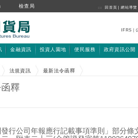
局
檢查局
回首頁
|
網站導覽
:::
|
IFRS
訊
金融資訊
投資人園地
便民服務
政府資訊公開
法規資訊
最新法令函釋
令函釋
開發行公司年報應行記載事項準則」部分條