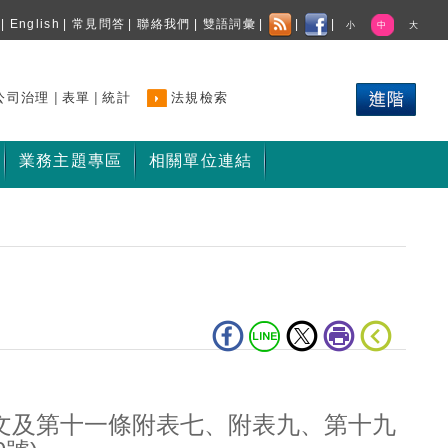
|
English
|
常見問答
|
聯絡我們
|
雙語詞彙
|
|
|
小
中
大
|
|
公司治理
表單
統計
法規檢索
業務主題專區
相關單位連結
文及第十一條附表七、附表九、第十九