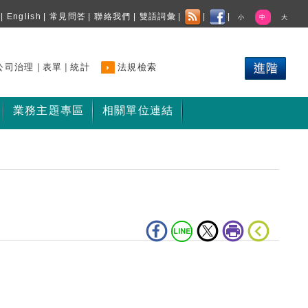
|
English
|
常見問答
|
聯絡我們
|
雙語詞彙
|
|
|
小
中
大
|
|
公司治理
表單
統計
法規檢索
業務主題專區
相關單位連結