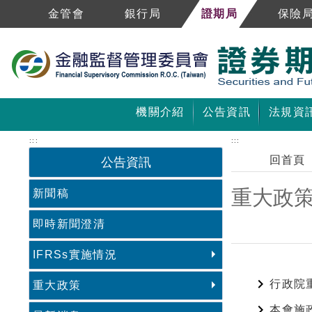
跳到主要內容區塊
金管會
銀行局
證期局
保險
機關介紹
公告資訊
法規資
:::
:::
回首頁
公告資訊
重大政
新聞稿
即時新聞澄清
IFRSs實施情況
中央內容區塊
行政院
重大政策
本會施