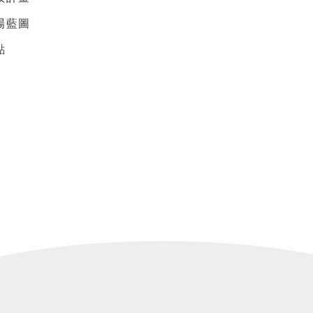
場藍圖
點