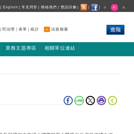
|
English
|
常見問答
|
聯絡我們
|
雙語詞彙
|
|
|
小
中
大
|
|
公司治理
表單
統計
法規檢索
業務主題專區
相關單位連結