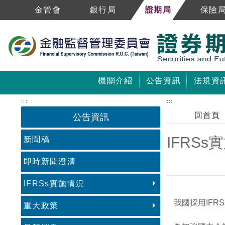
跳到主要內容區塊
金管會
銀行局
證期局
保險
機關介紹
公告資訊
法規資
:::
:::
回首頁
公告資訊
IFRSs
新聞稿
即時新聞澄清
IFRSs實施情況
中央內容區塊
我國採用IFR
重大政策