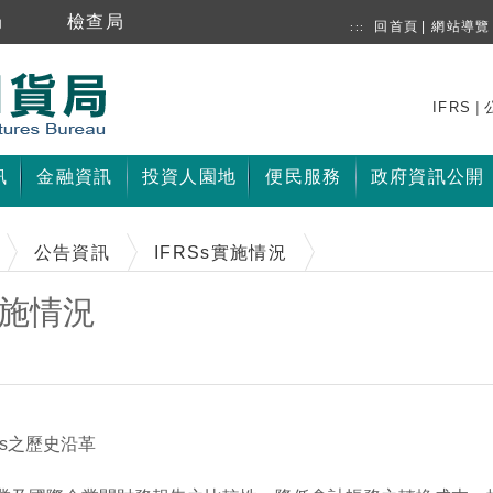
局
檢查局
回首頁
|
網站導覽
:::
|
IFRS
訊
金融資訊
投資人園地
便民服務
政府資訊公開
公告資訊
IFRSs實施情況
實施情況
Ss之歷史沿革