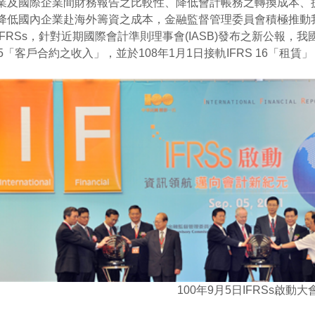
業及國際企業間財務報告之比較性、降低會計帳務之轉換成本、
降低國內企業赴海外籌資之成本，金融監督管理委員會積極推動我國採
FRSs，針對近期國際會計準則理事會(IASB)發布之新公報，我國亦
 15「客戶合約之收入」，並於108年1月1日接軌IFRS 16「
100年9月5日IFRSs啟動