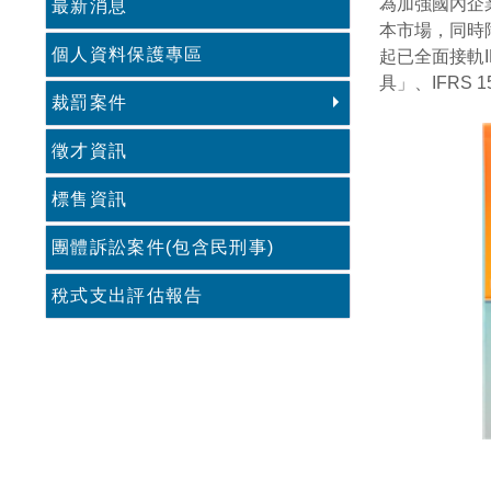
為加強國內企
最新消息
本市場，同時
個人資料保護專區
起已全面接軌I
具」、IFRS
裁罰案件
徵才資訊
標售資訊
團體訴訟案件(包含民刑事)
稅式支出評估報告