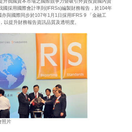
提升我國資本市場之國際競爭力暨吸引外資投資國內資
用國際會計準則(IFRSs)編製財務報告，於104年
與國際同步於107年1月1日採用IFRS 9 「金融工
租賃」，以提升財務報告資訊品質及透明度。
大會照片