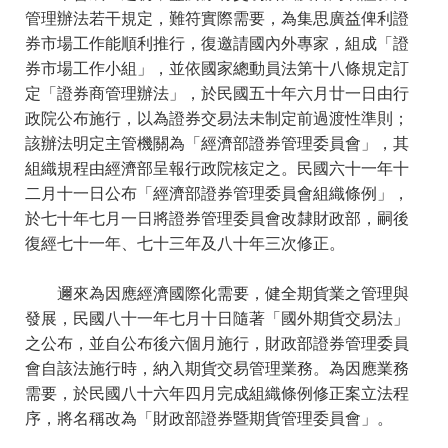
管理辦法若干規定，難符實際需要，為集思廣益俾利證
券市場工作能順利推行，復邀請國內外專家，組成「證
券市場工作小組」，並依國家總動員法第十八條規定訂
定「證券商管理辦法」，於民國五十年六月廿一日由行
政院公布施行，以為證券交易法未制定前過渡性準則；
該辦法明定主管機關為「經濟部證券管理委員會」，其
組織規程由經濟部呈報行政院核定之。民國六十一年十
二月十一日公布「經濟部證券管理委員會組織條例」，
於七十年七月一日將證券管理委員會改隸財政部，嗣後
復經七十一年、七十三年及八十年三次修正。
邇來為因應經濟國際化需要，健全期貨業之管理與
發展，民國八十一年七月十日隨著「國外期貨交易法」
之公布，並自公布後六個月施行，財政部證券管理委員
會自該法施行時，納入期貨交易管理業務。為因應業務
需要，於民國八十六年四月完成組織條例修正案立法程
序，將名稱改為「財政部證券暨期貨管理委員會」。