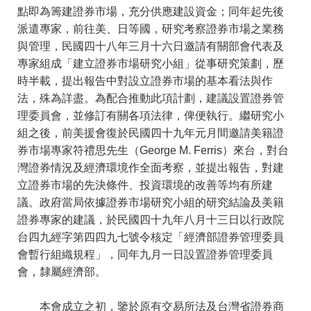
點即為籌建證券市場，充分供應建設資金；同年起先後
派遣專家，前往美、日等國，研究考察證券市場之業務
與管理，民國四十八年三月十六日邀請有關部會代表及
專家組成「建立證券市場研究小組」從事研究策劃，歷
時半載，提出報告中對設立證券市場的基本看法與作
法，殊為詳盡。為配合推動此項計劃，建議設置證券管
理委員會，並修訂有關各項法律，俾便執行。繼研究小
組之後，前美援會復於民國四十九年元月間邀請美籍證
券市場專家符禮思先生（George M. Ferris）來台，對台
灣證券情況及經濟環境作全面考察，並提出報告，對建
立證券市場的先決條件、投資環境的改善等均有所建
議。政府當局依據證券市場研究小組的研究結論及美籍
證券專家的建議，於民國四十九年八月十三日以行政院
台四九經字第四四九七號令核定「經濟部證券管理委員
會暫行組織規程」，同年九月一日設置證券管理委員
會，隸屬經濟部。
本會成立之初，鑒於原有交易所法及台灣省證券商