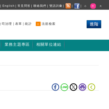
|
English
|
常見問答
|
聯絡我們
|
雙語詞彙
|
|
|
小
中
大
|
|
公司治理
表單
統計
法規檢索
業務主題專區
相關單位連結