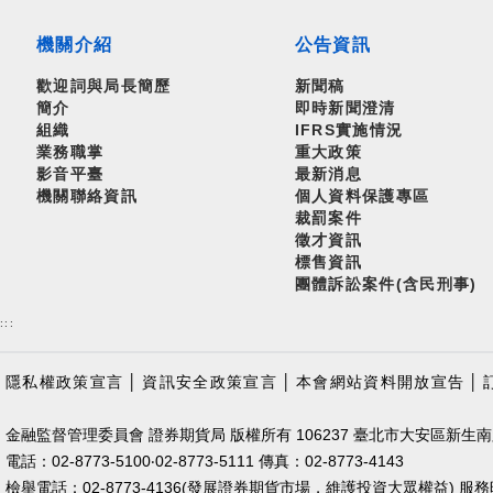
機關介紹
公告資訊
歡迎詞與局長簡歷
新聞稿
簡介
即時新聞澄清
組織
IFRS實施情況
業務職掌
重大政策
影音平臺
最新消息
機關聯絡資訊
個人資料保護專區
裁罰案件
徵才資訊
標售資訊
團體訴訟案件(含民刑事)
:::
隱私權政策宣言
│
資訊安全政策宣言
│
本會網站資料開放宣告
│
金融監督管理委員會 證券期貨局 版權所有 106237 臺北市大安區新生南
電話：02-8773-5100‧02-8773-5111 傳真：02-8773-4143
檢舉電話：02-8773-4136(發展證券期貨市場，維護投資大眾權益) 服務時間