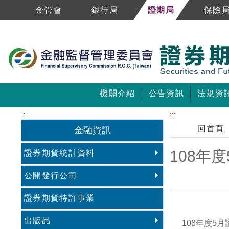
金管會
銀行局
證期局
保險
跳到主要內容區塊
機關介紹
公告資訊
法規資
:::
:::
回首頁
金融資訊
108年
證券期貨統計資料
公開發行公司
證券期貨特許事業
中央內容區塊
出版品
年度
月
108
5