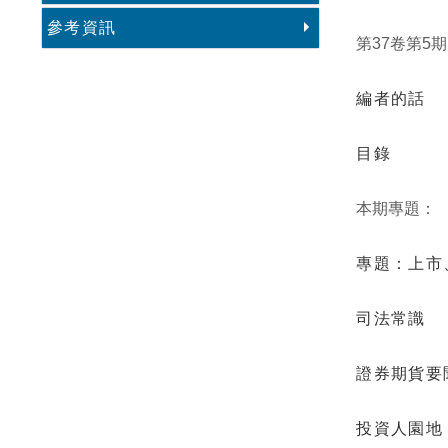
參考資訊
第
卷第
期
37
5
編者的話
目錄
本期專題：
專題：上市
司法常識
證券期貨要
投資人園地