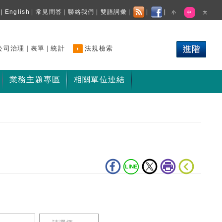
|
English
|
常見問答
|
聯絡我們
|
雙語詞彙
|
|
|
小
中
大
|
|
公司治理
表單
統計
法規檢索
業務主題專區
相關單位連結