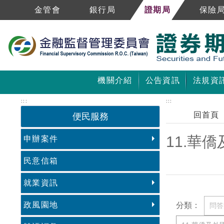
跳到主要內容區塊
金管會
銀行局
證期局
保險
機關介紹
公告資訊
法規資
:::
:::
回首頁
便民服務
11.華
申辦案件
民意信箱
就業資訊
中央內容區塊
政風園地
分類：