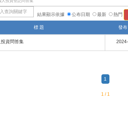
結果顯示依據
公布日期
最新
熱門
標 題
發布
人投資問答集
2024
1
1 / 1
3