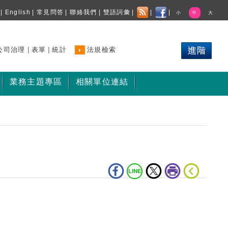
|
English
|
常見問答
|
聯絡我們
|
雙語詞彙
|
|
|
小
中
大
|
|
公司治理
表單
統計
法規檢索
業務主題專區
相關單位連結