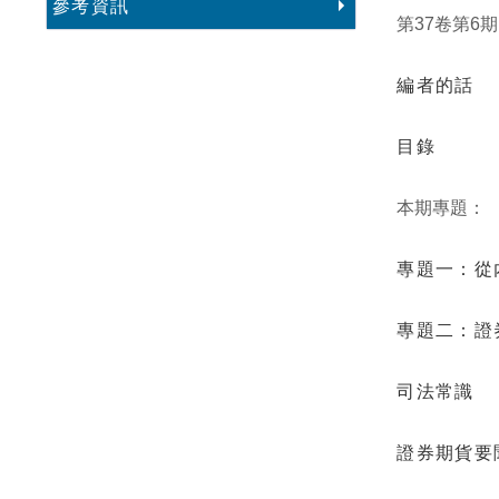
參考資訊
第
卷第
期
37
6
編者的話
目錄
本期專題：
專題一：從
專題二：證
司法常識
證券期貨要