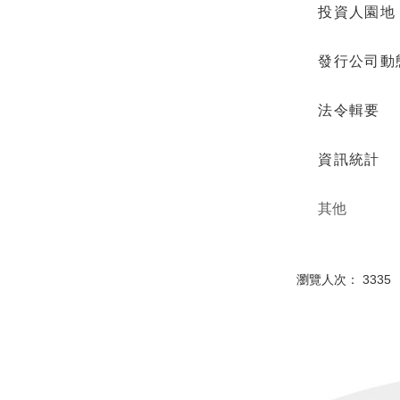
投資人園地
發
行公司動
法令輯要
資訊統計
其他
瀏覽人次： 3335 