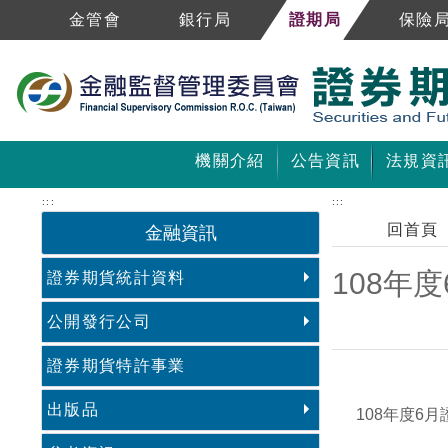
跳到主要內容區塊
金管會
銀行局
證期局
保險
機關介紹
公告資訊
法規資
:::
:::
回首頁
金融資訊
108年
證券期貨統計資料
公開發行公司
證券期貨特許事業
中央內容區塊
出版品
年度
月
108
6