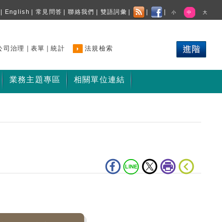
|
English
|
常見問答
|
聯絡我們
|
雙語詞彙
|
|
|
小
中
大
|
|
公司治理
表單
統計
法規檢索
業務主題專區
相關單位連結