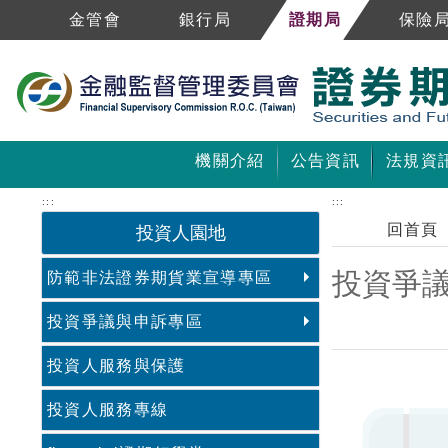
跳到主要內容區塊
金管會
銀行局
證期局
保險
機關介紹
公告資訊
法規資
:::
:::
回首頁
投資人園地
投資爭
防範非法證券期貨業宣導專區
投資爭議與申訴專區
投資人服務與保護
中央內容區塊
投資人服務專線