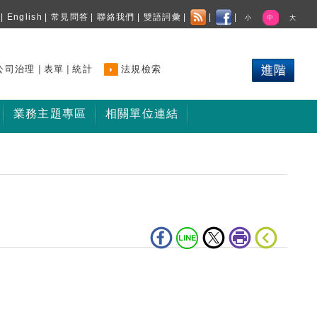
|
English
|
常見問答
|
聯絡我們
|
雙語詞彙
|
|
|
小
中
大
|
|
公司治理
表單
統計
法規檢索
業務主題專區
相關單位連結